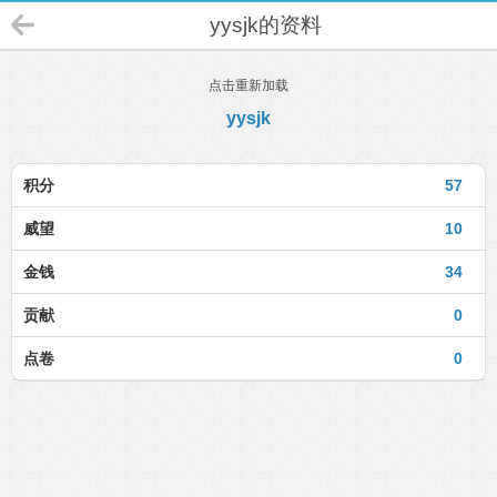
yysjk的资料
点击重新加载
yysjk
积分
57
威望
10
金钱
34
贡献
0
点卷
0